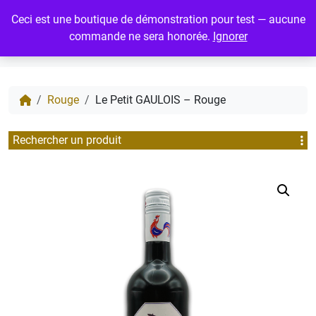
Ceci est une boutique de démonstration pour test — aucune
Account
Cart
M
commande ne sera honorée.
Ignorer
Rouge
Le Petit GAULOIS – Rouge
Rechercher un produit