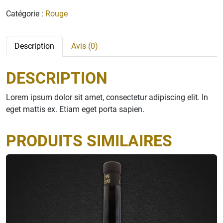
a
Catégorie :
Rouge
n
t
i
Description
Avis (0)
t
é
DESCRIPTION
d
e
Lorem ipsum dolor sit amet, consectetur adipiscing elit. In
L
eget mattis ex. Etiam eget porta sapien.
e
P
e
PRODUITS SIMILAIRES
t
i
t
G
A
U
L