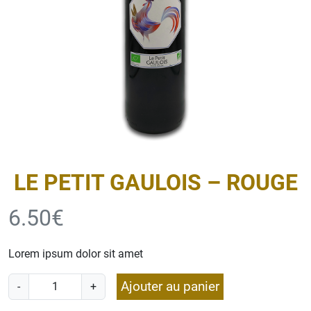
LE PETIT GAULOIS – ROUGE
6.50
€
Lorem ipsum dolor sit amet
q
Ajouter au panier
-
+
u