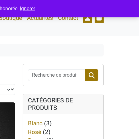
 honorée.
Ignorer
Account
Cart
Boutique
Actualités
Contact
Recherche pour :
Search
CATÉGORIES DE
PRODUITS
Blanc
(3)
Rosé
(2)