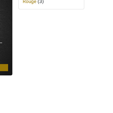
Rouge
(3)
 –