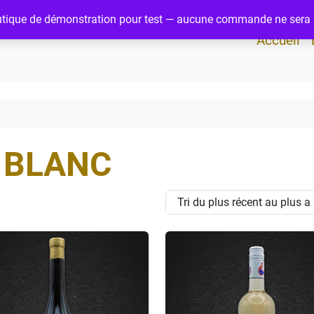
utique de démonstration pour test — aucune commande ne sera
Accueil
BLANC